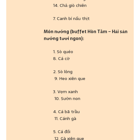
14. Chả giò chiên
7. Canh bí nấu thịt
Món nướng (buffet Hòn Tằm – Hải sản
nướng tươi ngon):
1. Sò quéo
8. Cá cờ
2. Sò lông
9. Heo xiên que
3. Vẹm xanh
10. Sườn non
4. Cá bã trầu
11. Cánh gà
5. Cá đối
12. Gà xiên que