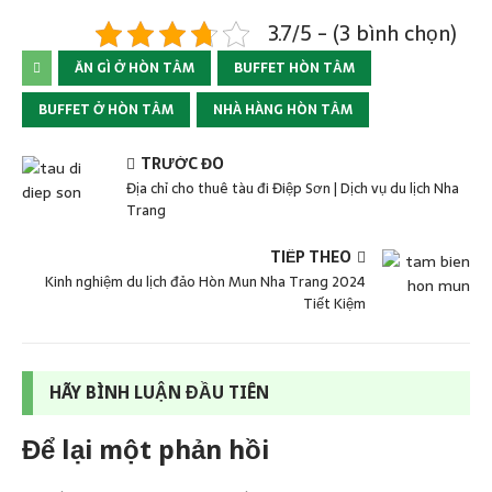
3.7/5 - (3 bình chọn)
ĂN GÌ Ở HÒN TẰM
BUFFET HÒN TẰM
BUFFET Ở HÒN TẰM
NHÀ HÀNG HÒN TẰM
TRƯỚC ĐÓ
Địa chỉ cho thuê tàu đi Điệp Sơn | Dịch vụ du lịch Nha
Trang
TIẾP THEO
Kinh nghiệm du lịch đảo Hòn Mun Nha Trang 2024
Tiết Kiệm
HÃY BÌNH LUẬN ĐẦU TIÊN
Để lại một phản hồi