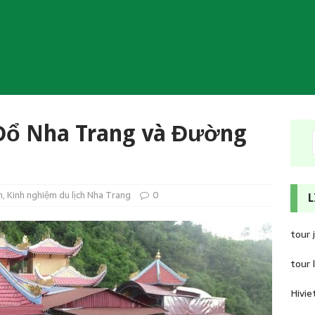
Đổ Nha Trang và Đường
h
,
Kinh nghiệm du lịch Nha Trang
0
L
tour 
tour 
Hivie