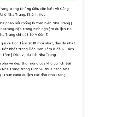
Trang
trong
Những điều cần biết về Cảng
Đá ở Nha Trang, Khánh Hòa
hà phao nổi khổng lồ trên biển Nha Trang |
hatrang.info
trong
Kinh nghiệm du lịch Bãi
ha Trang chi tiết từ A đến Z
giá vé Hòn Tằm 2018 mới nhất, đầy đủ nhất
i tiết nhất
trong
Đảo Hòn Tằm ở đâu? Cách
n Tằm | Dịch vụ du lịch Nha Trang
phá vẻ đẹp thơ mộng của khu du lịch Bãi
h Nha Trang
trong
Dịch vụ thuê cano Nha
 | Thuê cano du lịch các đảo Nha Trang