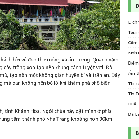
Dịch 
Tour 
Cẩm 
Kinh 
khách bởi vẻ đẹp thơ mộng và ấn tượng. Quanh năm,
Điểm 
 cây trắng xoá tạo nên khung cảnh tuyệt vời. Đôi
Ẩm t
mù, tạo nên một không gian huyền bí và trấn an. Đây
ng mà bạn không nên bỏ lỡ khi khám phá phố biển.
Tin t
Tin T
Huế
, tỉnh Khánh Hòa. Ngôi chùa này đặt mình ở phía
Đà L
trung tâm thành phố Nha Trang khoảng hơn 30km.
B