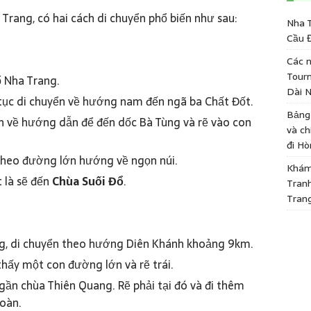
Trang, có hai cách di chuyển phổ biến như sau:
Nha 
Cầu 
Các n
Tourn
 Nha Trang.
Dài N
tục di chuyển về hướng nam đến ngã ba Chất Đốt.
Bảng 
ân về hướng dẫn để đến dốc Bà Tùng và rẽ vào con
và ch
đi Hò
theo đường lớn hướng về ngọn núi.
Khám 
 là sẽ đến
Chùa Suối Đổ
.
Tran
Trang
g, di chuyển theo hướng Diên Khánh khoảng 9km.
thấy một con đường lớn và rẽ trái.
gần chùa Thiên Quang. Rẽ phải tại đó và đi thêm
Toàn.