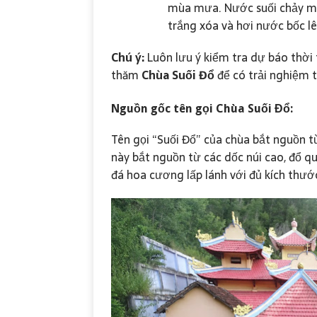
mùa mưa. Nước suối chảy mạn
trắng xóa và hơi nước bốc lê
Chú ý:
Luôn lưu ý kiểm tra dự báo thời t
thăm
Chùa Suối Đổ
để có trải nghiệm t
Nguồn gốc tên gọi
Chùa Suối Đổ
:
Tên gọi “Suối Đổ” của chùa bắt nguồn t
này bắt nguồn từ các dốc núi cao, đổ q
đá hoa cương lấp lánh với đủ kích thướ