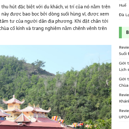
Huế
hu hút đặc biệt với du khách, vị trí của nó nằm trên
 này được bao bọc bởi dòng suối hùng vĩ, được xem
Đà L
tâm tư của người dân địa phương. Khi đặt chân tới
 chùa cổ kính và trang nghiêm nằm chênh vênh trên
B
Revi
Suối 
Giới 
Lịch 
Giới 
Chùa
Revie
Khán
Revi
UPDA