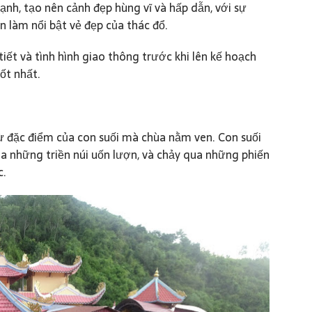
h, tạo nên cảnh đẹp hùng vĩ và hấp dẫn, với sự
n làm nổi bật vẻ đẹp của thác đổ.
iết và tình hình giao thông trước khi lên kế hoạch
ốt nhất.
ừ đặc điểm của con suối mà chùa nằm ven. Con suối
ua những triền núi uốn lượn, và chảy qua những phiến
c.