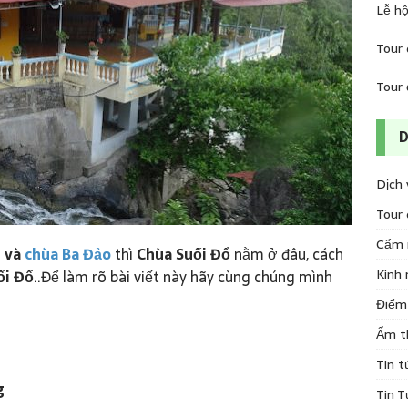
Lễ hộ
Tour 
Tour 
Dịch 
Tour 
Cẩm 
n
và
chùa Ba Đảo
thì
Chùa Suối Đổ
nằm ở đâu, cách
Kinh 
ối Đổ
..Để làm rõ bài viết này hãy cùng chúng mình
Điểm 
Ẩm t
Tin t
g
Tin T