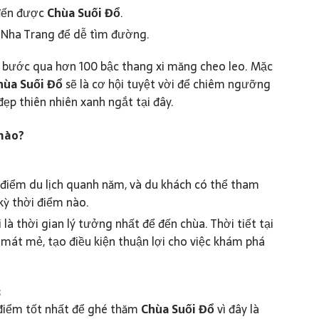
 đến được
Chùa Suối Đổ
.
h Nha Trang để dễ tìm đường.
ải bước qua hơn 100 bậc thang xi măng cheo leo. Mặc
hùa Suối Đổ
sẽ là cơ hội tuyệt vời để chiêm ngưỡng
đẹp thiên nhiên xanh ngắt tại đây.
 nào?
điểm du lịch quanh năm, và du khách có thể tham
kỳ thời điểm nào.
là thời gian lý tưởng nhất để đến chùa. Thời tiết tại
mát mẻ, tạo điều kiện thuận lợi cho việc khám phá
:
 điểm tốt nhất để ghé thăm
Chùa Suối Đổ
vì đây là