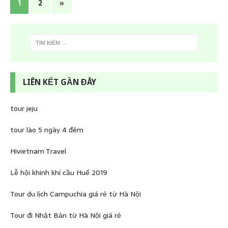
1
2
»
LIÊN KẾT GẦN ĐÂY
tour jeju
tour lào 5 ngày 4 đêm
Hivietnam Travel
Lễ hội khinh khí cầu Huế 2019
Tour du lịch Campuchia giá rẻ từ Hà Nội
Tour đi Nhật Bản từ Hà Nội giá rẻ