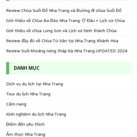
Review Chùa Suối Đổ Nha Trang và Đường đi chùa Suối Đổ
Giới thiệu về Chùa Ba Đảo Nha Trang: Ở Đâu + Lịch sử Chùa
Giới thiệu về chùa Long Sơn và Lịch sử hình thành Chùa
Review đầy đủ về Chùa Từ Vân tại Nha Trang Khánh Hòa
Review Suối khoáng nóng tháp bà Nha Trang UPDATED 2024
DANH MỤC
Dịch vụ du lịch tại Nha Trang
Tour du lịch Nha Trang
Cẩm nang
Kinh nghiệm du lịch Nha Trang
Điểm đến yêu thích
Ẩm thực Nha Trang