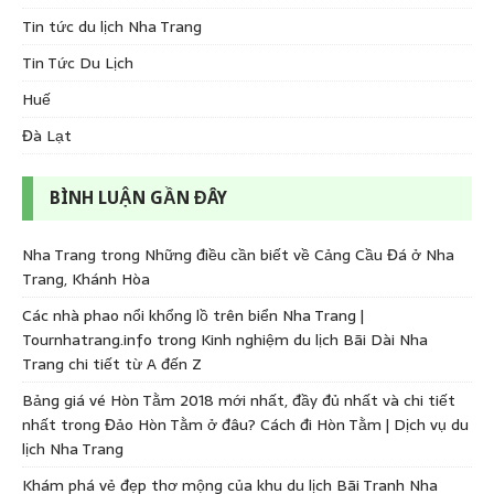
Tin tức du lịch Nha Trang
Tin Tức Du Lịch
Huế
Đà Lạt
BÌNH LUẬN GẦN ĐÂY
Nha Trang
trong
Những điều cần biết về Cảng Cầu Đá ở Nha
Trang, Khánh Hòa
Các nhà phao nổi khổng lồ trên biển Nha Trang |
Tournhatrang.info
trong
Kinh nghiệm du lịch Bãi Dài Nha
Trang chi tiết từ A đến Z
Bảng giá vé Hòn Tằm 2018 mới nhất, đầy đủ nhất và chi tiết
nhất
trong
Đảo Hòn Tằm ở đâu? Cách đi Hòn Tằm | Dịch vụ du
lịch Nha Trang
Khám phá vẻ đẹp thơ mộng của khu du lịch Bãi Tranh Nha