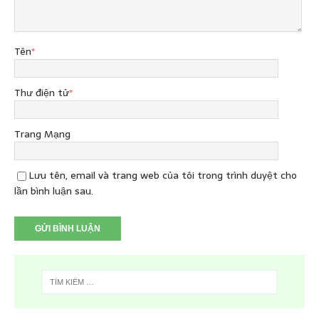
Tên
*
Thư điện tử
*
Trang Mạng
Lưu tên, email và trang web của tôi trong trình duyệt cho
lần bình luận sau.