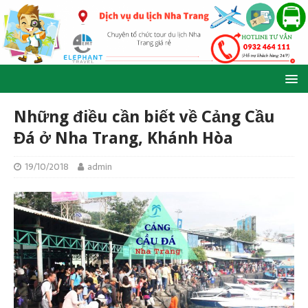
Những điều cần biết về Cảng Cầu
Đá ở Nha Trang, Khánh Hòa
19/10/2018
admin