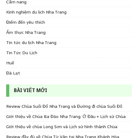
Cẩm nang
Kinh nghiệm du lịch Nha Trang
Điểm đến yêu thích
Ẩm thực Nha Trang
Tin tức du lịch Nha Trang
Tin Tức Du Lịch
Huế
Đà Lạt
BÀI VIẾT MỚI
Review Chùa Suối Đổ Nha Trang và Đường đi chùa Suối Đổ
Giới thiệu về Chùa Ba Đảo Nha Trang: Ở Đâu + Lịch sử Chùa
Giới thiệu về chùa Long Sơn và Lịch sử hình thành Chùa
Review đầy đủ về Chùa Từ Vân tại Nha Trang Khánh Hòa