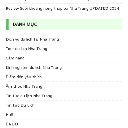
Review Suối khoáng nóng tháp bà Nha Trang UPDATED 2024
DANH MỤC
Dịch vụ du lịch tại Nha Trang
Tour du lịch Nha Trang
Cẩm nang
Kinh nghiệm du lịch Nha Trang
Điểm đến yêu thích
Ẩm thực Nha Trang
Tin tức du lịch Nha Trang
Tin Tức Du Lịch
Huế
Đà Lạt