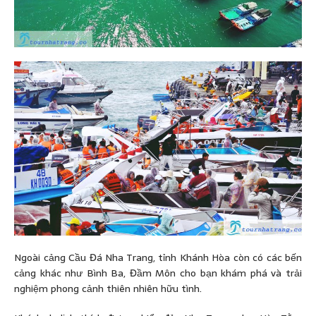
Ngoài cảng Cầu Đá Nha Trang, tỉnh Khánh Hòa còn có các bến
cảng khác như Bình Ba, Đầm Môn cho bạn khám phá và trải
nghiệm phong cảnh thiên nhiên hữu tình.