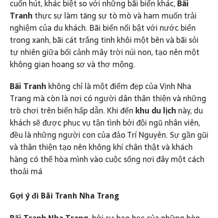
cuốn hút, khác biệt so với những bãi biển khác,
Bãi
Tranh
thực sự làm tăng sự tò mò và ham muốn trải
nghiệm của du khách. Bãi biển nổi bật với nước biển
trong xanh, bãi cát trắng tinh khôi một bên và bãi sỏi
tự nhiên giữa bối cảnh mây trời núi non, tạo nên một
không gian hoang sơ và thơ mộng.
Bãi Tranh
không chỉ là một điểm đẹp của Vịnh Nha
Trang mà còn là nơi có người dân thân thiện và những
trò chơi trên biển hấp dẫn. Khi đến
khu du lịch
này, du
khách sẽ được phục vụ tận tình bởi đội ngũ nhân viên,
đều là những người con của đảo Trí Nguyên. Sự gần gũi
và thân thiện tạo nên không khí chân thật và khách
hàng có thể hòa mình vào cuộc sống nơi đây một cách
thoải má
Gợi ý đi
Bãi Tranh Nha Trang
Bãi Tranh Nha Trang
, bởi sự bao bọc của những hòn