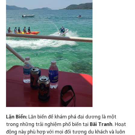
Lặn Biển:
Lặn biển để khám phá đại dương là một
trong những trải nghiệm phổ biến tại
Bãi Tranh
. Hoạt
động này phù hợp với mọi đối tượng du khách và luôn