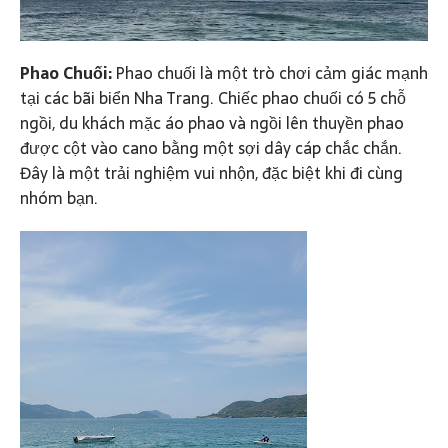
Phao Chuối:
Phao chuối là một trò chơi cảm giác mạnh
tại các bãi biển Nha Trang. Chiếc phao chuối có 5 chỗ
ngồi, du khách mặc áo phao và ngồi lên thuyền phao
được cột vào cano bằng một sợi dây cáp chắc chắn.
Đây là một trải nghiệm vui nhộn, đặc biệt khi đi cùng
nhóm bạn.