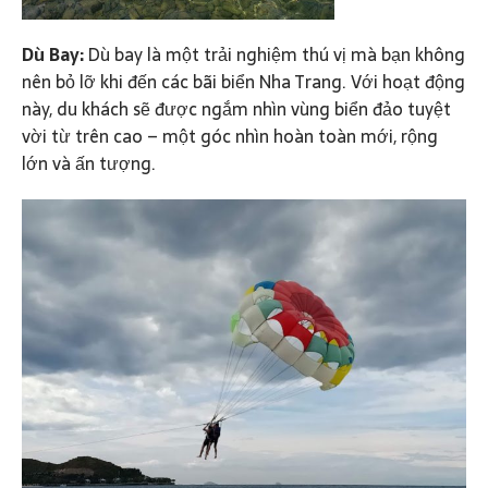
Dù Bay:
Dù bay là một trải nghiệm thú vị mà bạn không
nên bỏ lỡ khi đến các bãi biển Nha Trang. Với hoạt động
này, du khách sẽ được ngắm nhìn vùng biển đảo tuyệt
vời từ trên cao – một góc nhìn hoàn toàn mới, rộng
lớn và ấn tượng.