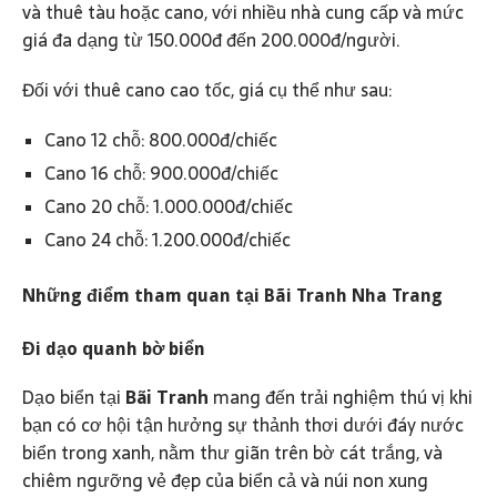
và thuê tàu hoặc cano, với nhiều nhà cung cấp và mức
giá đa dạng từ 150.000đ đến 200.000đ/người.
Đối với thuê cano cao tốc, giá cụ thể như sau:
Cano 12 chỗ: 800.000đ/chiếc
Cano 16 chỗ: 900.000đ/chiếc
Cano 20 chỗ: 1.000.000đ/chiếc
Cano 24 chỗ: 1.200.000đ/chiếc
Những điểm tham quan tại
Bãi Tranh Nha Trang
Đi dạo quanh bờ biển
Dạo biển tại
Bãi Tranh
mang đến trải nghiệm thú vị khi
bạn có cơ hội tận hưởng sự thảnh thơi dưới đáy nước
biển trong xanh, nằm thư giãn trên bờ cát trắng, và
chiêm ngưỡng vẻ đẹp của biển cả và núi non xung