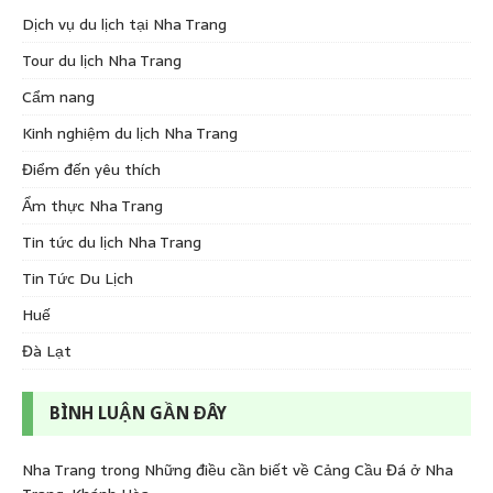
Dịch vụ du lịch tại Nha Trang
Tour du lịch Nha Trang
Cẩm nang
Kinh nghiệm du lịch Nha Trang
Điểm đến yêu thích
Ẩm thực Nha Trang
Tin tức du lịch Nha Trang
Tin Tức Du Lịch
Huế
Đà Lạt
BÌNH LUẬN GẦN ĐÂY
Nha Trang
trong
Những điều cần biết về Cảng Cầu Đá ở Nha