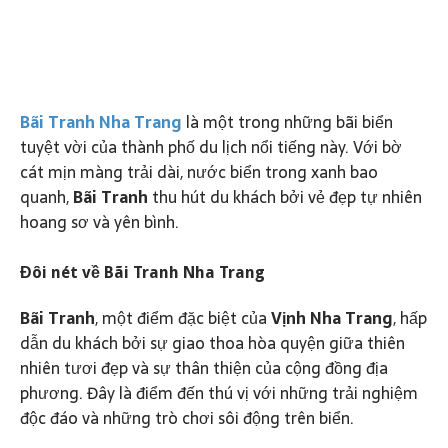
Bãi Tranh Nha Trang
là một trong những bãi biển
tuyệt vời của thành phố du lịch nổi tiếng này. Với bờ
cát mịn màng trải dài, nước biển trong xanh bao
quanh,
Bãi Tranh
thu hút du khách bởi vẻ đẹp tự nhiên
hoang sơ và yên bình.
Đôi nét về
Bãi Tranh Nha Trang
Bãi Tranh
, một điểm đặc biệt của
Vịnh Nha Trang
, hấp
dẫn du khách bởi sự giao thoa hòa quyện giữa thiên
nhiên tươi đẹp và sự thân thiện của cộng đồng địa
phương. Đây là điểm đến thú vị với những trải nghiệm
độc đáo và những trò chơi sôi động trên biển.