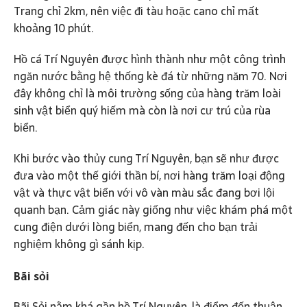
Trang chỉ 2km, nên việc đi tàu hoặc cano chỉ mất
khoảng 10 phút.
Hồ cá Trí Nguyên được hình thành như một công trình
ngăn nước bằng hệ thống kè đá từ những năm 70. Nơi
đây không chỉ là môi trường sống của hàng trăm loài
sinh vật biển quý hiếm mà còn là nơi cư trú của rùa
biển.
Khi bước vào thủy cung Trí Nguyên, bạn sẽ như được
đưa vào một thế giới thần bí, nơi hàng trăm loại động
vật và thực vật biển với vô vàn màu sắc đang bơi lội
quanh bạn. Cảm giác này giống như việc khám phá một
cung điện dưới lòng biển, mang đến cho bạn trải
nghiệm không gì sánh kịp.
Bãi sỏi
Bãi Sỏi nằm khá gần hồ Trí Nguyên, là điểm đến thuận