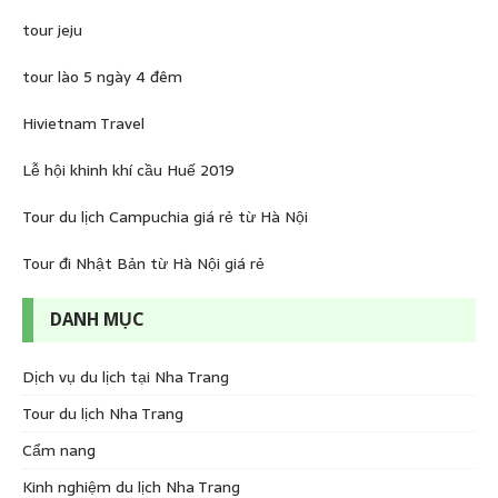
tour jeju
tour lào 5 ngày 4 đêm
Hivietnam Travel
Lễ hội khinh khí cầu Huế 2019
Tour du lịch Campuchia giá rẻ từ Hà Nội
Tour đi Nhật Bản từ Hà Nội giá rẻ
DANH MỤC
Dịch vụ du lịch tại Nha Trang
Tour du lịch Nha Trang
Cẩm nang
Kinh nghiệm du lịch Nha Trang