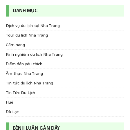
DANH MỤC
Dịch vụ du lịch tại Nha Trang
Tour du lịch Nha Trang
Cẩm nang
Kinh nghiệm du lịch Nha Trang
Điểm đến yêu thích
Ẩm thực Nha Trang
Tin tức du lịch Nha Trang
Tin Tức Du Lịch
Huế
Đà Lạt
BÌNH LUẬN GẦN ĐÂY