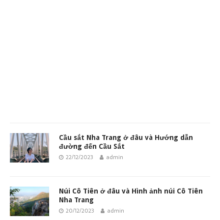
Cầu sắt Nha Trang ở đâu và Hướng dẫn
đường đến Cầu Sắt
22/12/2023
admin
Núi Cô Tiên ở đâu và Hình ảnh núi Cô Tiên
Nha Trang
20/12/2023
admin