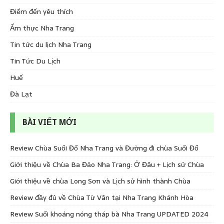
Điểm đến yêu thích
Ẩm thực Nha Trang
Tin tức du lịch Nha Trang
Tin Tức Du Lịch
Huế
Đà Lạt
BÀI VIẾT MỚI
Review Chùa Suối Đổ Nha Trang và Đường đi chùa Suối Đổ
Giới thiệu về Chùa Ba Đảo Nha Trang: Ở Đâu + Lịch sử Chùa
Giới thiệu về chùa Long Sơn và Lịch sử hình thành Chùa
Review đầy đủ về Chùa Từ Vân tại Nha Trang Khánh Hòa
Review Suối khoáng nóng tháp bà Nha Trang UPDATED 2024