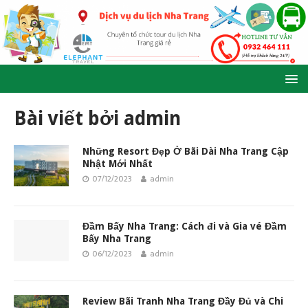
Bài viết bởi
admin
Những Resort Đẹp Ở Bãi Dài Nha Trang Cập
Nhật Mới Nhất
07/12/2023
admin
Đầm Bấy Nha Trang: Cách đi và Gia vé Đầm
Bấy Nha Trang
06/12/2023
admin
Review Bãi Tranh Nha Trang Đầy Đủ và Chi