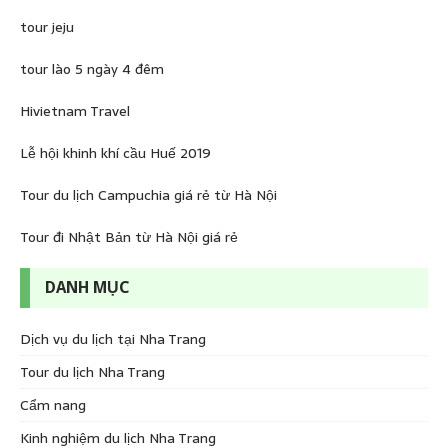
tour jeju
tour lào 5 ngày 4 đêm
Hivietnam Travel
Lễ hội khinh khí cầu Huế 2019
Tour du lịch Campuchia giá rẻ từ Hà Nội
Tour đi Nhật Bản từ Hà Nội giá rẻ
DANH MỤC
Dịch vụ du lịch tại Nha Trang
Tour du lịch Nha Trang
Cẩm nang
Kinh nghiệm du lịch Nha Trang