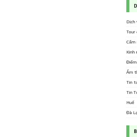
Dịch 
Tour 
Cẩm 
Kinh 
Điểm 
Ẩm t
Tin t
Tin T
Huế
Đà L
B