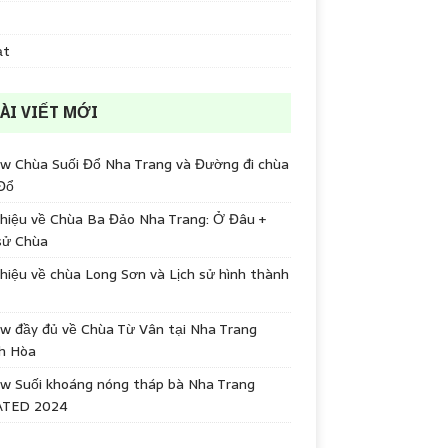
ạt
ÀI VIẾT MỚI
ew Chùa Suối Đổ Nha Trang và Đường đi chùa
Đổ
thiệu về Chùa Ba Đảo Nha Trang: Ở Đâu +
sử Chùa
thiệu về chùa Long Sơn và Lịch sử hình thành
w đầy đủ về Chùa Từ Vân tại Nha Trang
h Hòa
ew Suối khoáng nóng tháp bà Nha Trang
TED 2024