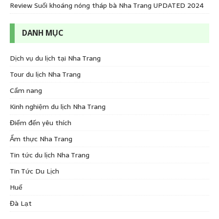
Review Suối khoáng nóng tháp bà Nha Trang UPDATED 2024
DANH MỤC
Dịch vụ du lịch tại Nha Trang
Tour du lịch Nha Trang
Cẩm nang
Kinh nghiệm du lịch Nha Trang
Điểm đến yêu thích
Ẩm thực Nha Trang
Tin tức du lịch Nha Trang
Tin Tức Du Lịch
Huế
Đà Lạt