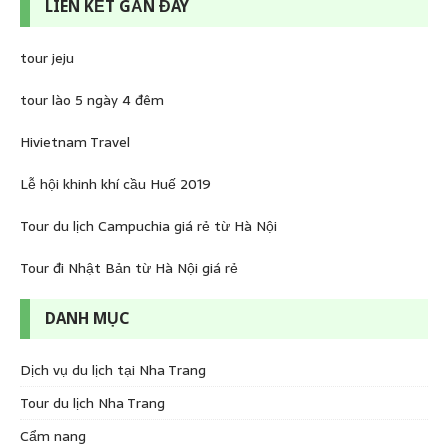
LIÊN KẾT GẦN ĐÂY
tour jeju
tour lào 5 ngày 4 đêm
Hivietnam Travel
Lễ hội khinh khí cầu Huế 2019
Tour du lịch Campuchia giá rẻ từ Hà Nội
Tour đi Nhật Bản từ Hà Nội giá rẻ
DANH MỤC
Dịch vụ du lịch tại Nha Trang
Tour du lịch Nha Trang
Cẩm nang