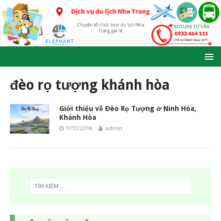
đèo rọ tượng khánh hòa
Giới thiệu về Đèo Rọ Tượng ở Ninh Hòa,
Khánh Hòa
11/10/2018
admin