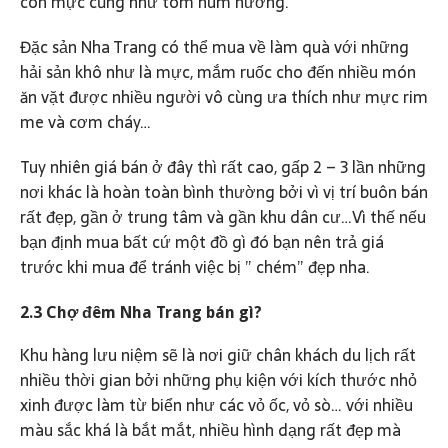
con mực cũng như tôm hùm nướng.
Đặc sản Nha Trang có thể mua về làm quà với những
hải sản khô như là mực, mắm ruốc cho đến nhiều món
ăn vặt được nhiều người vô cùng ưa thích như mực rim
me và cơm cháy…
Tuy nhiên giá bán ở đây thì rất cao, gấp 2 – 3 lần những
nơi khác là hoàn toàn bình thường bởi vì vị trí buôn bán
rất đẹp, gần ở trung tâm và gần khu dân cư…Vì thế nếu
bạn định mua bất cứ một đồ gì đó bạn nên trả giá
trước khi mua để tránh việc bị ” chém” đẹp nha.
2.3 Chợ đêm Nha Trang bán gì?
Khu hàng lưu niệm sẽ là nơi giữ chân khách du lịch rất
nhiều thời gian bởi những phụ kiện với kích thước nhỏ
xinh được làm từ biển như các vỏ ốc, vỏ sò… với nhiều
màu sắc khá là bắt mắt, nhiều hình dạng rất đẹp mà