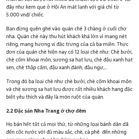
đây như kem que ở Hội An mát lạnh với giá chỉ từ
5.000 vnđ/ chiếc.
Bạn đừng quên ghé vào quán chè 3 chàng ở cuối chợ
nha. Quán chè này thu hút khách khá lớn vì mang nét
riêng, mang hương vị đặc trưng của cả ba miền. Thực
đơn của quán chè hiện nay có 12 loại chè như: Chè bưởi,
chè cốm khoai môn, sương sa hạt lựu, chè đậu xanh hạt
sen, chè thập cẩm, đậu xanh đánh, đậu ngự,…
Trong đó ba loại chè như chè bưởi, chè cốm khoai môn
và chè sương sa hạt lựu được rất nhiều khách hang đặc
biệt yêu thích và đây là món ruột của quán.
2.2 Đặc sản Nha Trang ở chợ đêm
Họ bán hết tất cả mọi thứ, từ những loại bánh dân dã
đến cốc nước với đủ màu sắc, chè, cà phê đến những