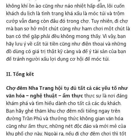
không khí ồn ào cũng như náo nhiệt hấp dẫn, lôi cuốn
khách du lịch là tình trạng khá xấu là móc túi và trộm
cướp vẫn đang còn đâu đó trong chợ. Tuy nhiên, đi chợ
mà bạn sơ hở một chút cũng như ham chơi một chút là
bạn có thể gặp phải đều không mong thấy. Vì vậy, bạn
hãy lưu ý về cất túi tiền cũng như điện thoại và những
đồ dùng có giá trị thật kỹ càng và để ý tài sản của bạn
để tránh người xấu lợi dụng cơ hội để móc túi.
II. Tổng kết
Chợ đêm Nha Trang hội tụ đủ tất cả các yếu tố như
văn hóa – nghệ thuật – ẩm thực
thực sự là nơi đáng
khám phá và tìm hiểu dành cho tất cả các du khách.
Bạn hãy ghé thăm khu chợ đêm nổi tiếng ngay trên
đường Trần Phú và thưởng thức không gian văn hóa
cũng như ẩm thực, những nét độc đáo và mới mẻ của
khu phố chợ này. Ngoài ra, nếu đi chợ đêm chơi thì tốt