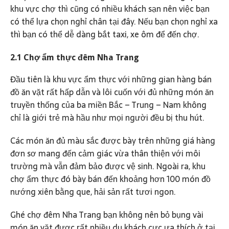
khu vực chợ thì cũng có nhiều khách sạn nên việc bạn
có thể lựa chọn nghỉ chân tại đây. Nếu bạn chọn nghỉ xa
thì bạn có thể dễ dàng bắt taxi, xe ôm để đến chợ.
2.1 Chợ ẩm thực đêm Nha Trang
Đầu tiên là khu vực ẩm thực với những gian hàng bán
đồ ăn vặt rất hấp dẫn và lôi cuốn với đủ những món ăn
truyền thống của ba miền Bắc – Trung – Nam không
chỉ là giới trẻ mà hầu như mọi người đều bị thu hút.
Các món ăn đủ màu sắc được bày trên những giá hàng
đơn sơ mang đến cảm giác vừa thân thiện với môi
trường mà vẫn đảm bảo được vệ sinh. Ngoài ra, khu
chợ ẩm thực đó bày bán đến khoảng hơn 100 món đồ
nướng xiên bằng que, hải sản rất tươi ngon.
Ghé chợ đêm Nha Trang bạn không nên bỏ bụng vài
món ăn vặt được rất nhiều du khách cực ưa thích ở tại