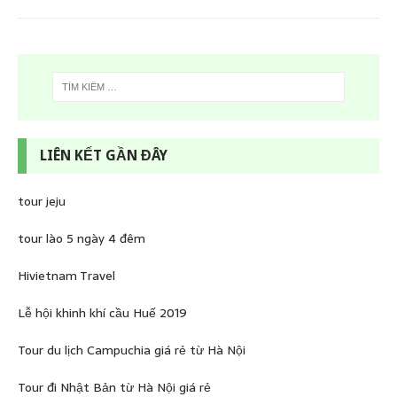
LIÊN KẾT GẦN ĐÂY
tour jeju
tour lào 5 ngày 4 đêm
Hivietnam Travel
Lễ hội khinh khí cầu Huế 2019
Tour du lịch Campuchia giá rẻ từ Hà Nội
Tour đi Nhật Bản từ Hà Nội giá rẻ