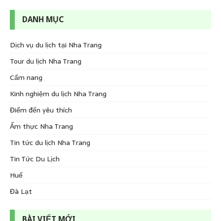
DANH MỤC
Dịch vụ du lịch tại Nha Trang
Tour du lịch Nha Trang
Cẩm nang
Kinh nghiệm du lịch Nha Trang
Điểm đến yêu thích
Ẩm thực Nha Trang
Tin tức du lịch Nha Trang
Tin Tức Du Lịch
Huế
Đà Lạt
BÀI VIẾT MỚI