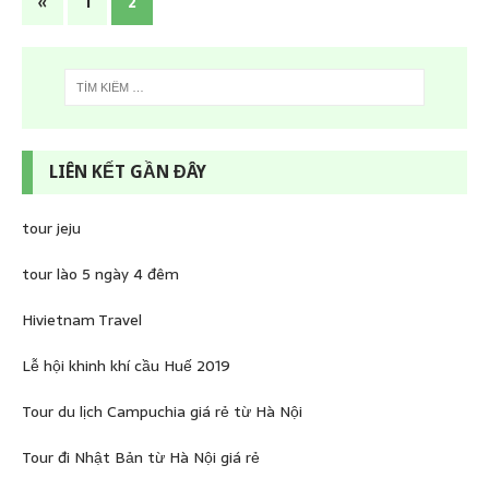
«
1
2
LIÊN KẾT GẦN ĐÂY
tour jeju
tour lào 5 ngày 4 đêm
Hivietnam Travel
Lễ hội khinh khí cầu Huế 2019
Tour du lịch Campuchia giá rẻ từ Hà Nội
Tour đi Nhật Bản từ Hà Nội giá rẻ