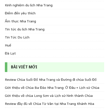
Kinh nghiệm du lịch Nha Trang
Điểm đến yêu thích
Ẩm thực Nha Trang
Tin tức du lịch Nha Trang
Tin Tức Du Lịch
Huế
Đà Lạt
BÀI VIẾT MỚI
Review Chùa Suối Đổ Nha Trang và Đường đi chùa Suối Đổ
Giới thiệu về Chùa Ba Đảo Nha Trang: Ở Đâu + Lịch sử Chùa
Giới thiệu về chùa Long Sơn và Lịch sử hình thành Chùa
Review đầy đủ về Chùa Từ Vân tại Nha Trang Khánh Hòa