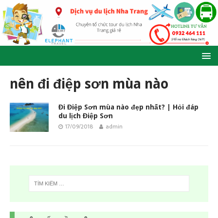
nên đi điệp sơn mùa nào
Đi Điệp Sơn mùa nào đẹp nhất? | Hỏi đáp
du lịch Điệp Sơn
17/09/2018
admin