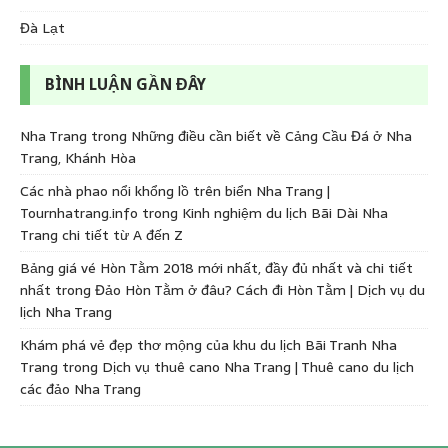
Đà Lạt
BÌNH LUẬN GẦN ĐÂY
Nha Trang
trong
Những điều cần biết về Cảng Cầu Đá ở Nha
Trang, Khánh Hòa
Các nhà phao nổi khổng lồ trên biển Nha Trang |
Tournhatrang.info
trong
Kinh nghiệm du lịch Bãi Dài Nha
Trang chi tiết từ A đến Z
Bảng giá vé Hòn Tằm 2018 mới nhất, đầy đủ nhất và chi tiết
nhất
trong
Đảo Hòn Tằm ở đâu? Cách đi Hòn Tằm | Dịch vụ du
lịch Nha Trang
Khám phá vẻ đẹp thơ mộng của khu du lịch Bãi Tranh Nha
Trang
trong
Dịch vụ thuê cano Nha Trang | Thuê cano du lịch
các đảo Nha Trang