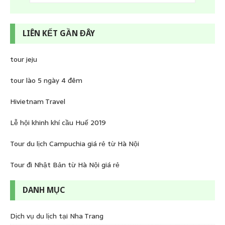
LIÊN KẾT GẦN ĐÂY
tour jeju
tour lào 5 ngày 4 đêm
Hivietnam Travel
Lễ hội khinh khí cầu Huế 2019
Tour du lịch Campuchia giá rẻ từ Hà Nội
Tour đi Nhật Bản từ Hà Nội giá rẻ
DANH MỤC
Dịch vụ du lịch tại Nha Trang