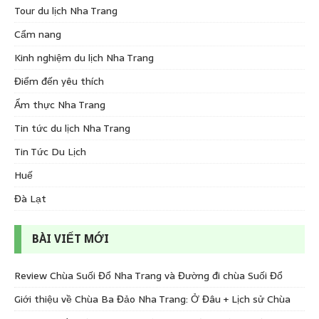
Tour du lịch Nha Trang
Cẩm nang
Kinh nghiệm du lịch Nha Trang
Điểm đến yêu thích
Ẩm thực Nha Trang
Tin tức du lịch Nha Trang
Tin Tức Du Lịch
Huế
Đà Lạt
BÀI VIẾT MỚI
Review Chùa Suối Đổ Nha Trang và Đường đi chùa Suối Đổ
Giới thiệu về Chùa Ba Đảo Nha Trang: Ở Đâu + Lịch sử Chùa