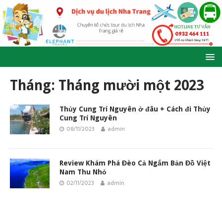
Tháng:
Tháng mười một 2023
Thủy Cung Trí Nguyên ở đâu + Cách đi Thủy
Cung Trí Nguyên
08/11/2023
admin
Review Khám Phá Đèo Cả Ngắm Bản Đồ Việt
Nam Thu Nhỏ
02/11/2023
admin